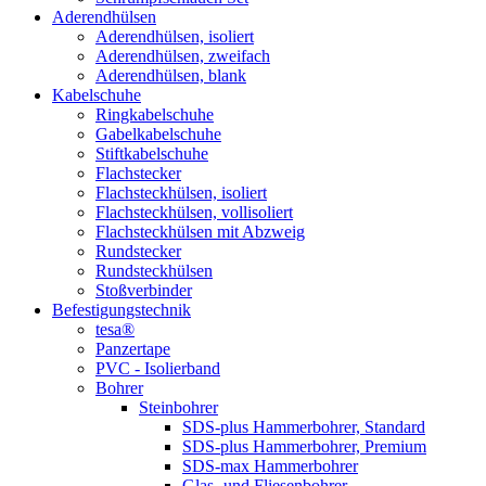
Aderendhülsen
Aderendhülsen, isoliert
Aderendhülsen, zweifach
Aderendhülsen, blank
Kabelschuhe
Ringkabelschuhe
Gabelkabelschuhe
Stiftkabelschuhe
Flachstecker
Flachsteckhülsen, isoliert
Flachsteckhülsen, vollisoliert
Flachsteckhülsen mit Abzweig
Rundstecker
Rundsteckhülsen
Stoßverbinder
Befestigungstechnik
tesa®
Panzertape
PVC - Isolierband
Bohrer
Steinbohrer
SDS-plus Hammerbohrer, Standard
SDS-plus Hammerbohrer, Premium
SDS-max Hammerbohrer
Glas- und Fliesenbohrer