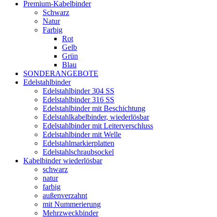
Premium-Kabelbinder
Schwarz
Natur
Farbig
Rot
Gelb
Grün
Blau
SONDERANGEBOTE
Edelstahlbinder
Edelstahlbinder 304 SS
Edelstahlbinder 316 SS
Edelstahlbinder mit Beschichtung
Edelstahlkabelbinder, wiederlösbar
Edelstahlbinder mit Leiterverschluss
Edelstahlbinder mit Welle
Edelstahlmarkierplatten
Edelstahlschraubsockel
Kabelbinder wiederlösbar
schwarz
natur
farbig
außenverzahnt
mit Nummerierung
Mehrzweckbinder