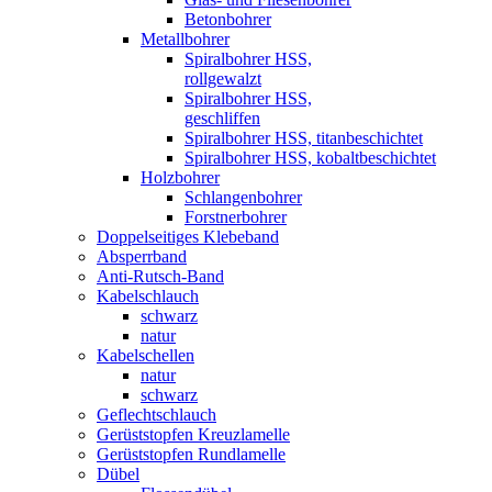
Betonbohrer
Metallbohrer
Spiralbohrer HSS,
rollgewalzt
Spiralbohrer HSS,
geschliffen
Spiralbohrer HSS, titanbeschichtet
Spiralbohrer HSS, kobaltbeschichtet
Holzbohrer
Schlangenbohrer
Forstnerbohrer
Doppelseitiges Klebeband
Absperrband
Anti-Rutsch-Band
Kabelschlauch
schwarz
natur
Kabelschellen
natur
schwarz
Geflechtschlauch
Gerüststopfen Kreuzlamelle
Gerüststopfen Rundlamelle
Dübel