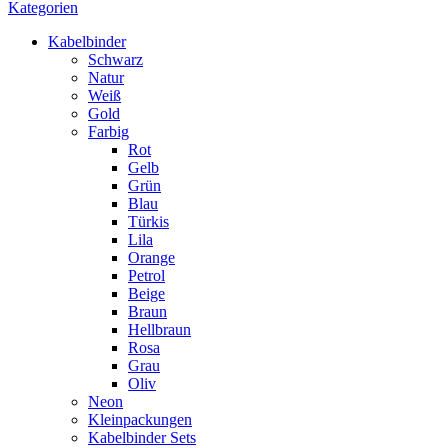
Kategorien
Kabelbinder
Schwarz
Natur
Weiß
Gold
Farbig
Rot
Gelb
Grün
Blau
Türkis
Lila
Orange
Petrol
Beige
Braun
Hellbraun
Rosa
Grau
Oliv
Neon
Kleinpackungen
Kabelbinder Sets