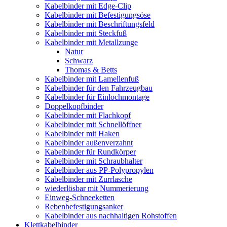
Kabelbinder mit Edge-Clip
Kabelbinder mit Befestigungsöse
Kabelbinder mit Beschriftungsfeld
Kabelbinder mit Steckfuß
Kabelbinder mit Metallzunge
Natur
Schwarz
Thomas & Betts
Kabelbinder mit Lamellenfuß
Kabelbinder für den Fahrzeugbau
Kabelbinder für Einlochmontage
Doppelkopfbinder
Kabelbinder mit Flachkopf
Kabelbinder mit Schnellöffner
Kabelbinder mit Haken
Kabelbinder außenverzahnt
Kabelbinder für Rundkörper
Kabelbinder mit Schraubhalter
Kabelbinder aus PP-Polypropylen
Kabelbinder mit Zurrlasche
wiederlösbar mit Nummerierung
Einweg-Schneeketten
Rebenbefestigungsanker
Kabelbinder aus nachhaltigen Rohstoffen
Klettkabelbinder