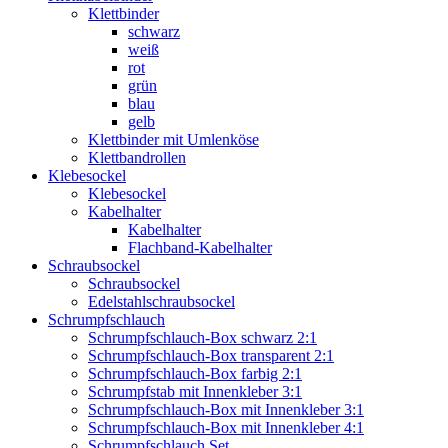
Klettbinder
schwarz
weiß
rot
grün
blau
gelb
Klettbinder mit Umlenköse
Klettbandrollen
Klebesockel
Klebesockel
Kabelhalter
Kabelhalter
Flachband-Kabelhalter
Schraubsockel
Schraubsockel
Edelstahlschraubsockel
Schrumpfschlauch
Schrumpfschlauch-Box schwarz 2:1
Schrumpfschlauch-Box transparent 2:1
Schrumpfschlauch-Box farbig 2:1
Schrumpfstab mit Innenkleber 3:1
Schrumpfschlauch-Box mit Innenkleber 3:1
Schrumpfschlauch-Box mit Innenkleber 4:1
Schrumpfschlauch Set