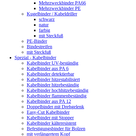
Mehrzweckbinder PA66
Mehrzweckbinder PE
Kugelbinder / Kabeldriller
schwarz
natur
farbig
mit Steckfuß
PE-Binder
Bindestreifen
mit Steckfuß
Spezial - Kabelbinder
Kabelbinder UV-beständig
Kabelbinder aus PA 6
Kabelbinder detektierbar
Kabelbinder hitzestabilisiert
Kabelbinder hitzebeständig
Kabelbinder hochhitzebeständig
Kabelbinder flammenbeständig
Kabelbinder aus PA 12
Doppelbinder mit Drehgelenk
Easy-Cut Kabelbinder
Kabelbinder mit Stopper
Kabelbinder kälteresistent
Befestigungsbinder für Bolzen
mit verlängertem Kopf